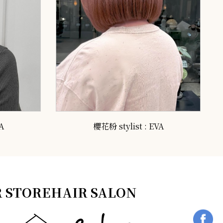
A
櫻花粉 stylist : EVA
 STOREHAIR SALON