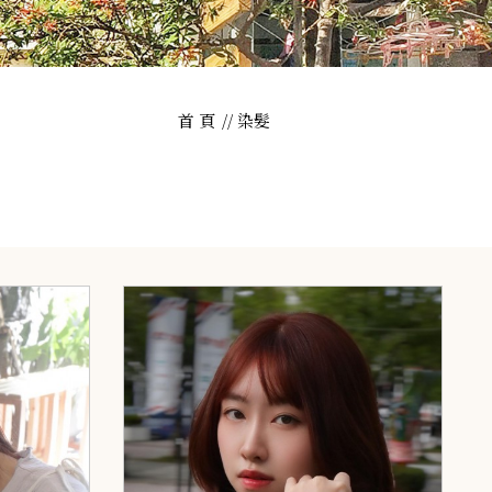
首 頁
染髮