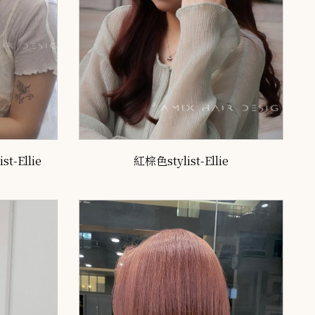
t-Ellie
紅棕色stylist-Ellie