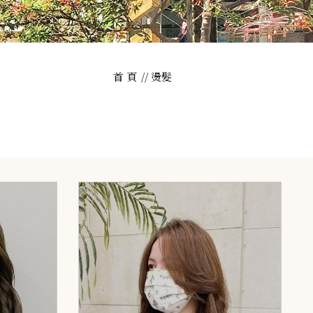
首 頁
燙髮