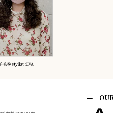
羊毛卷 stylist :EVA
— OUR