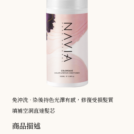
免沖洗 · 染後持色光澤有感，修復受損髮質
填補空洞直達髮芯
商品描述