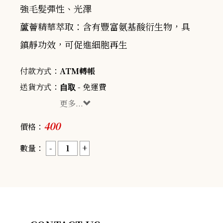
強毛髮彈性、光澤
蘆薈精華萃取：含有豐富氨基酸衍生物，具
鎮靜功效，可促進細胞再生
付款方式：
ATM轉帳
送貨方式：
- 免運費
自取
更多...
400
價格：
數量：