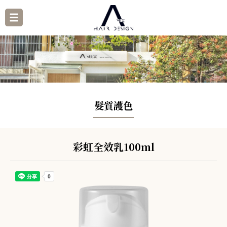
髮質護色
彩虹全效乳100ml