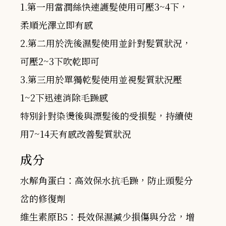
1.第一用當潤絲快速護髮使用可壓3~4下，
柔順光澤立即有感
2.第二用於洗後濕髮使用並針對髮質狀況，
可壓2~3下吹乾即可
3.第三用於單獨乾髮使用並視髮質狀況壓
1~2下迅速消除毛躁感
特別針對染燙後與漂髮後的受損髮，持續使
用7~14天有感改善髮質狀況
成分
水解角蛋白：高效保水抗毛躁，防止頭髮分
岔的修復劑
維生素原B5：長效保濕減少損傷與分岔，增